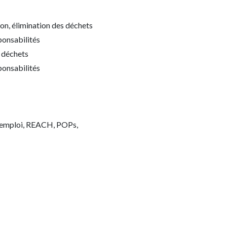
ion, élimination des déchets
ponsabilités
s déchets
ponsabilités
 réemploi, REACH, POPs,