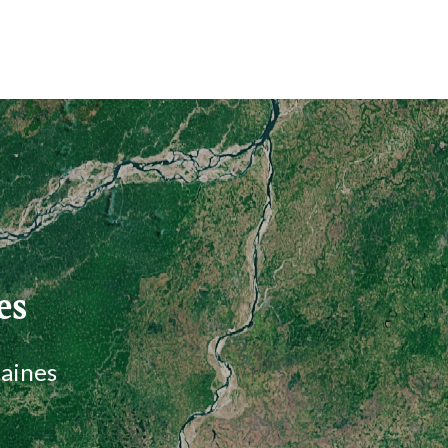
es
maines